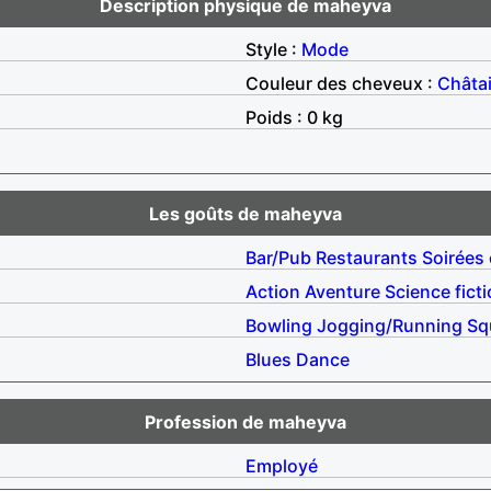
Description physique de maheyva
Style :
Mode
Couleur des cheveux :
Châta
Poids : 0 kg
Les goûts de maheyva
Bar/Pub
Restaurants
Soirées 
Action
Aventure
Science fict
Bowling
Jogging/Running
Sq
Blues
Dance
Profession de maheyva
Employé