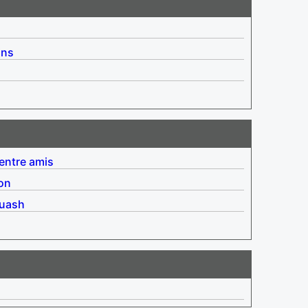
ins
entre amis
ion
uash