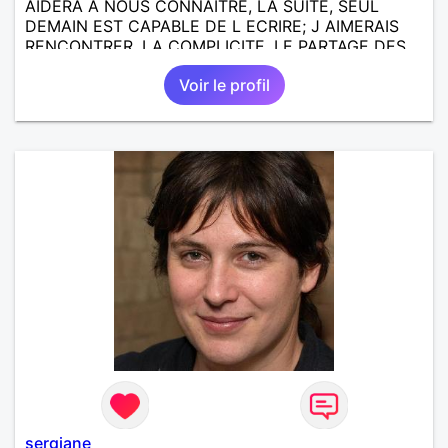
AIDERA A NOUS CONNAITRE, LA SUITE, SEUL
DEMAIN EST CAPABLE DE L ECRIRE; J AIMERAIS
RENCONTRER, LA COMPLICITE, LE PARTAGE DES
BELLES CHOSES DE LA VIE : BALADES, VOYAGES
Voir le profil
EN FRANCE OU AILLEURS. ETRE A L ECOUTE DE L
AUTRE, ET LA VIE SERA PLUS BELLE
ENCORE.....................
sergiane