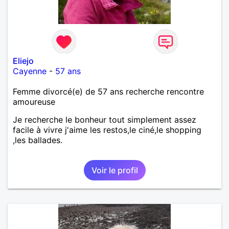
Eliejo
Cayenne
-
57 ans
Femme divorcé(e) de 57 ans recherche rencontre
amoureuse
Je recherche le bonheur tout simplement assez
facile à vivre j'aime les restos,le ciné,le shopping
,les ballades.
Voir le profil