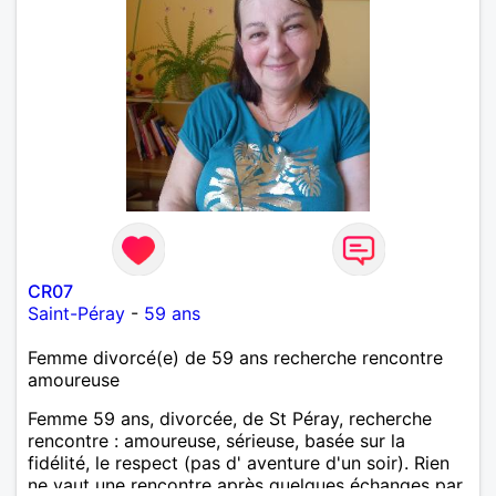
CR07
Saint-Péray
-
59 ans
Femme divorcé(e) de 59 ans recherche rencontre
amoureuse
Femme 59 ans, divorcée, de St Péray, recherche
rencontre : amoureuse, sérieuse, basée sur la
fidélité, le respect (pas d' aventure d'un soir). Rien
ne vaut une rencontre après quelques échanges par