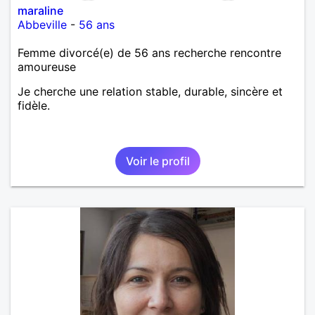
maraline
Abbeville
-
56 ans
Femme divorcé(e) de 56 ans recherche rencontre
amoureuse
Je cherche une relation stable, durable, sincère et
fidèle.
Voir le profil