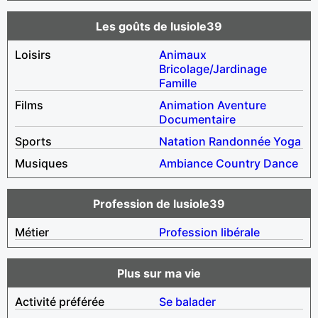
Les goûts de lusiole39
Loisirs
Animaux
Bricolage/Jardinage
Famille
Films
Animation
Aventure
Documentaire
Sports
Natation
Randonnée
Yoga
Musiques
Ambiance
Country
Dance
Profession de lusiole39
Métier
Profession libérale
Plus sur ma vie
Activité préférée
Se balader