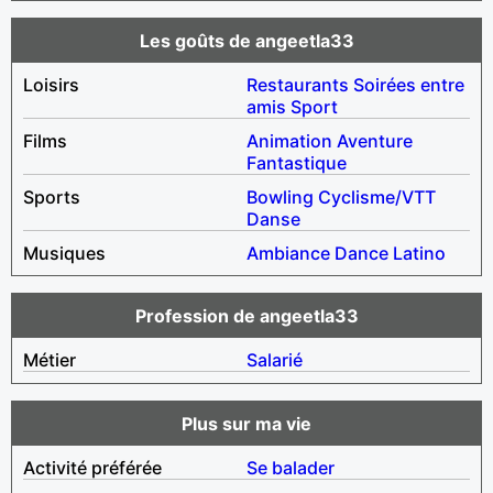
Les goûts de angeetla33
Loisirs
Restaurants
Soirées entre
amis
Sport
Films
Animation
Aventure
Fantastique
Sports
Bowling
Cyclisme/VTT
Danse
Musiques
Ambiance
Dance
Latino
Profession de angeetla33
Métier
Salarié
Plus sur ma vie
Activité préférée
Se balader