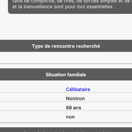
faite de complicité, de rires, de sorties simples et 
et la bienveillance sont pour moi essentielles.
Type de rencontre recherché
Situation familiale
Célibataire
Nontron
68 ans
non