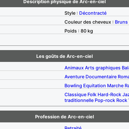
Description physique de Arc-en-ciel
Style :
Décontracté
Couleur des cheveux :
Bruns
Poids : 80 kg
Les goûts de Arc-en-ciel
Animaux
Arts graphiques
Ba
Aventure
Documentaire
Rom
Bowling
Equitation
Marche
R
Classique
Folk
Hard-Rock
Ja
traditionnelle
Pop-rock
Rock
Profession de Arc-en-ciel
Retraité