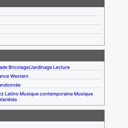
lade
Bricolage/Jardinage
Lecture
ance
Western
andonnée
zz
Latino
Musique contemporaine
Musique
Variétés