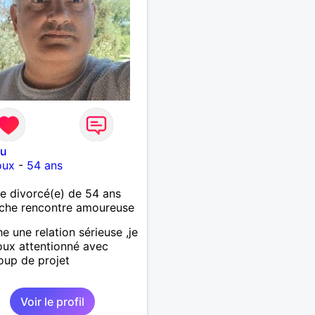
ou
oux
-
54 ans
 divorcé(e) de 54 ans
che rencontre amoureuse
e une relation sérieuse ,je
oux attentionné avec
up de projet
Voir le profil