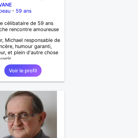
VANE
beau
-
59 ans
célibataire de 59 ans
che rencontre amoureuse
r, Michael responsable de
sincère, humour garanti,
eur, et plein d'autre chose
uvrir
Voir le profil