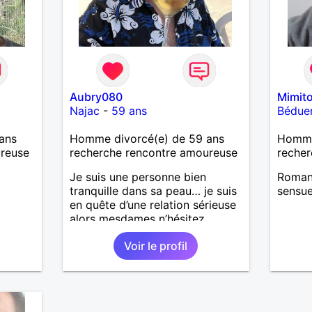
Aubry080
Mimit
Najac
-
59 ans
Bédue
ans
Homme divorcé(e) de 59 ans
Homme
ureuse
recherche rencontre amoureuse
recher
Je suis une personne bien
Romant
tranquille dans sa peau… je suis
sensue
en quête d’une relation sérieuse
alors mesdames n’hésitez
surtout pas ! Au plaisir de vous
Voir le profil
lire. Laissez-moi vos infos