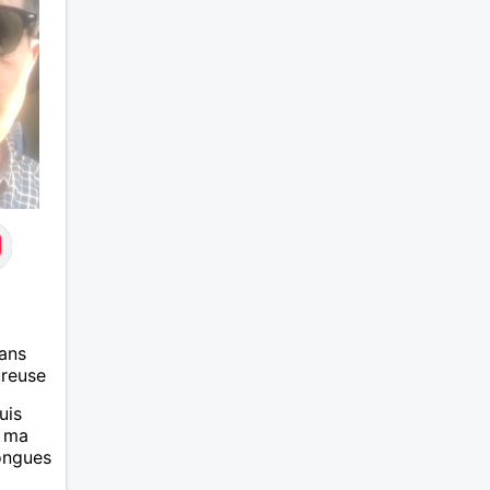
ans
ureuse
uis
, ma
longues