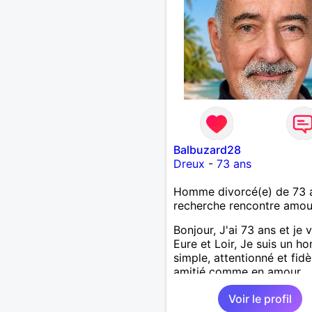
Balbuzard28
Dreux
-
73 ans
Homme divorcé(e) de 73 
recherche rencontre amo
Bonjour, J'ai 73 ans et je v
Eure et Loir, Je suis un 
simple, attentionné et fidè
amitié comme en amour.
J'apprécie les petits bonh
Voir le profil
du quotidien; une promen