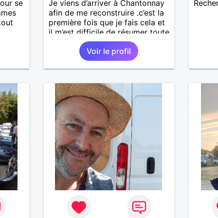
mour se
Je viens d’arriver à Chantonnay
Reche
emmes
afin de me reconstruire .c’est la
tout
première fois que je fais cela et
il m’est difficile de résumer toute
Etant
une vie.je suis à la retraite et
Voir le profil
aujourd’hui c’est mon
nuer
anniversaire !J’aimerais
rencontrer quelqu’un qui partage
e je
les mêmes valeurs qui font de
quelqu’un un être humain
seté
 ne