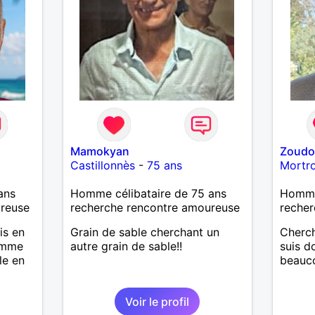
Mamokyan
Zoud
Castillonnès
-
75 ans
Mortr
ans
Homme célibataire de 75 ans
Homme
ureuse
recherche rencontre amoureuse
recher
is en
Grain de sable cherchant un
Cherch
homme
autre grain de sable!!
suis d
le en
beauco
eurs
Voir le profil
ade,