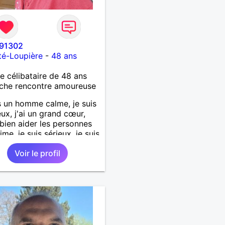
91302
té-Loupière
-
48 ans
célibataire de 48 ans
che rencontre amoureuse
s un homme calme, je suis
ux, j'ai un grand cœur,
 bien aider les personnes
ime, je suis sérieux, je suis
e, je suis honnête, j'aime
Voir le profil
'on joue avec moi et
 pas les mensonges. Je
e une relation amoureuse
ieuse.