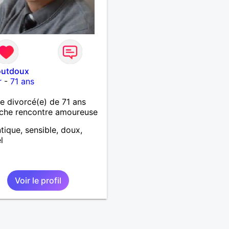
outdoux
r
-
71 ans
 divorcé(e) de 71 ans
che rencontre amoureuse
ique, sensible, doux,
l
Voir le profil