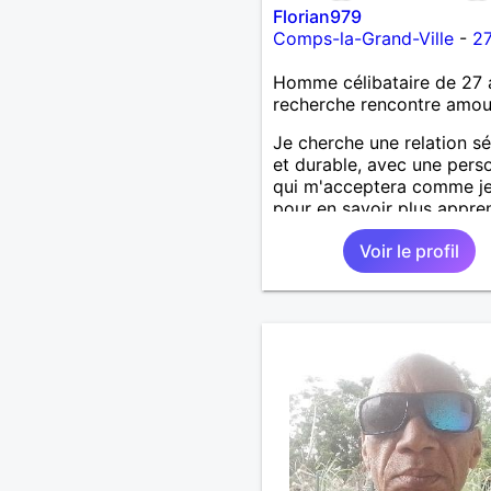
Florian979
Comps-la-Grand-Ville
-
27
Homme célibataire de 27 
recherche rencontre amo
Je cherche une relation sé
et durable, avec une pers
qui m'acceptera comme je
pour en savoir plus appre
nous connaître 🙂
Voir le profil