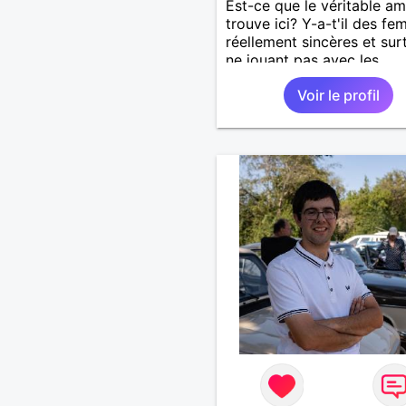
Est-ce que le véritable a
trouve ici? Y-a-t'il des f
réellement sincères et sur
ne jouant pas avec les
sentiments des hommes? 
Voir le profil
un homme protecteur et
bienveillant, je veux conti
d'y croire et pouvoir enfin
former la petite famille qu
désir temps. Faux profil,
profiteuse et autres joyeu
passer votre chemin, vous
m'intéressez pas du tout!