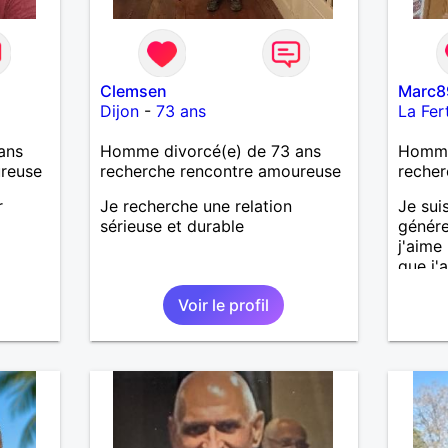
Clemsen
Marc8
Dijon
-
73 ans
La Fer
ans
Homme divorcé(e) de 73 ans
Homme 
ureuse
recherche rencontre amoureuse
recher
r
Je recherche une relation
Je sui
sérieuse et durable
génére
j'aime
que j'a
sincèr
Voir le profil
pas qu
j'aime
cherch
et sér