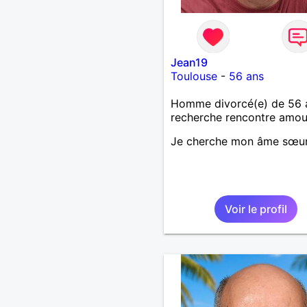
Jean19
Toulouse
-
56 ans
Homme divorcé(e) de 56 
recherche rencontre amo
Je cherche mon âme sœu
Voir le profil