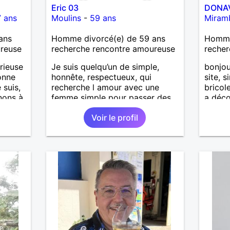
Eric 03
DONA
 ans
Moulins
-
59 ans
Miram
ans
Homme divorcé(e) de 59 ans
Homme 
ureuse
recherche rencontre amoureuse
recher
rieuse
Je suis quelqu’un de simple,
bonjou
onne
honnête, respectueux, qui
site, 
 suis,
recherche l amour avec une
bricol
nons à
femme simple pour passer des
a déco
moments agréables :discuter,
Voir le profil
voyager, visiter d’autres pays
sans prise de tête.