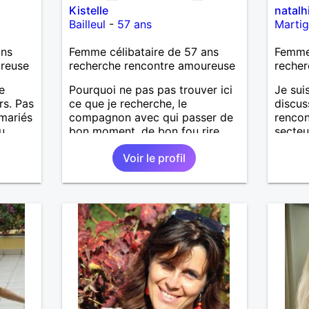
Kistelle
natalh
Bailleul
-
57 ans
Marti
ans
Femme célibataire de 57 ans
Femme
ureuse
recherche rencontre amoureuse
recher
e
Pourquoi ne pas pas trouver ici
Je sui
rs. Pas
ce que je recherche, le
discus
mariés
compagnon avec qui passer de
rencon
u
bon moment, de bon fou rire
secteu
lation
s'amuser, partager dans la
tout c
Voir le profil
complicité, quelqu'un qui aime la
sympat
marche mais surtout pas trop
pantouflard. Il faut qu'il soit
câlin et attentionné car je le
suis, etc.... la liste serait longue
pour info, merci de me laisser un
message.