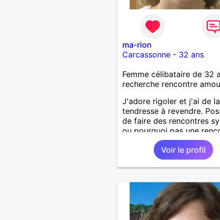
ma-rion
Carcassonne
-
32 ans
Femme célibataire de 32 
recherche rencontre amo
J'adore rigoler et j'ai de la
tendresse à revendre. Poss
de faire des rencontres 
ou pourquoi pas une renc
de coeur.
Voir le profil