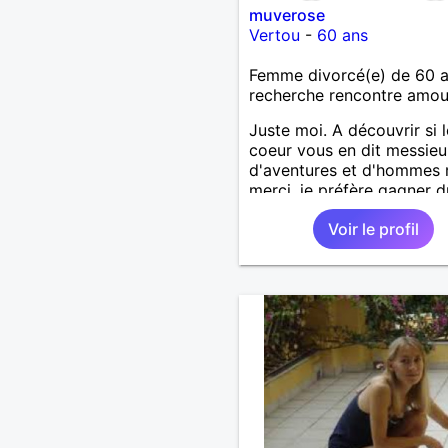
muverose
Vertou
-
60 ans
Femme divorcé(e) de 60 
recherche rencontre amo
Juste moi. A découvrir si l
coeur vous en dit messieu
d'aventures et d'hommes 
merci, je préfère gagner d
temps pour trouver une re
Voir le profil
sérieuse !