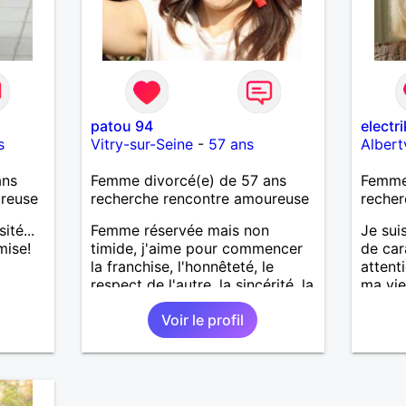
patou 94
electr
s
Vitry-sur-Seine
-
57 ans
Albertv
ans
Femme divorcé(e) de 57 ans
Femme 
ureuse
recherche rencontre amoureuse
recher
ité...
Femme réservée mais non
Je sui
mise!
timide, j'aime pour commencer
de car
la franchise, l'honnêteté, le
attent
respect de l'autre, la sincérité, la
ma vie
complicité, la tendresse, les
Voir le profil
câlins, et je suis très romantique.