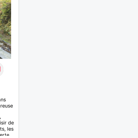
ans
ureuse
,
isir de
s, les
verte