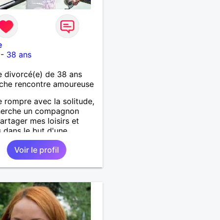
e
-
38 ans
 divorcé(e) de 38 ans
che rencontre amoureuse
e rompre avec la solitude,
cherche un compagnon
artager mes loisirs et
s dans le but d'une
on durable.
Voir le profil