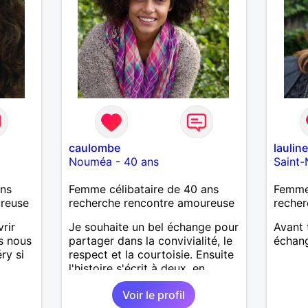
caulombe
laulin
Nouméa
-
40 ans
Saint-
ans
Femme célibataire de 40 ans
Femme 
ureuse
recherche rencontre amoureuse
recher
rir
Je souhaite un bel échange pour
Avant 
s nous
partager dans la convivialité, le
échang
ry si
respect et la courtoisie. Ensuite
l'histoire s'écrit à deux, en
fonction des désirs de chacun.
Voir le profil