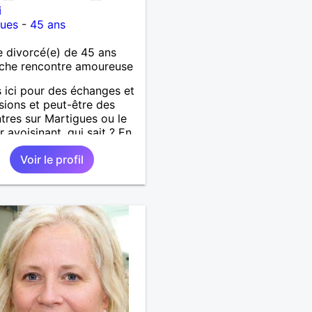
i
gues
-
45 ans
 divorcé(e) de 45 ans
che rencontre amoureuse
s ici pour des échanges et
sions et peut-être des
tres sur Martigues ou le
r avoisinant, qui sait ? En
as en toute simplicité et
Voir le profil
hie, voire plus si feeling !