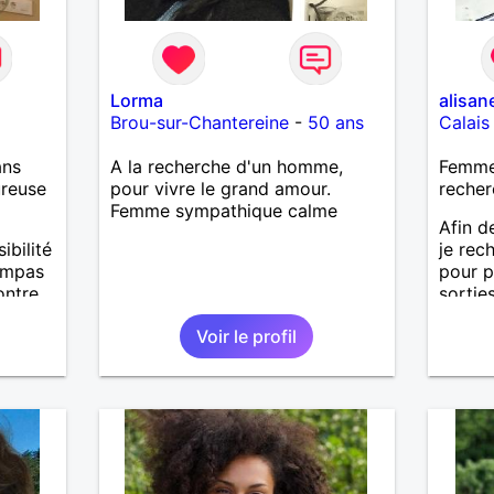
Lorma
alisan
Brou-sur-Chantereine
-
50 ans
Calais
ans
A la recherche d'un homme,
Femme
ureuse
pour vivre le grand amour.
recher
Femme sympathique calme
Afin d
ibilité
je re
sympas
pour p
ontre
sortie
relati
Voir le profil