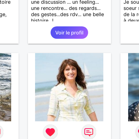
toire
une discussion ... un feeling...
Je sou
une rencontre... des regards...
soeur 
ge,
des gestes...des rdv... une belle
de la 
histoire...!
à deux
connaî
Voir le profil
appréc