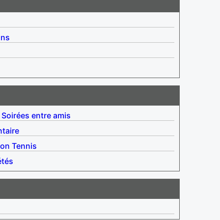
ins
Soirées entre amis
taire
ion
Tennis
étés