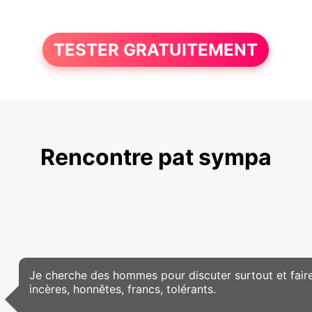
TESTER GRATUITEMENT
Rencontre pat sympa
Je cherche des hommes pour discuter surtout et faire
incères, honnêtes, francs, tolérants.