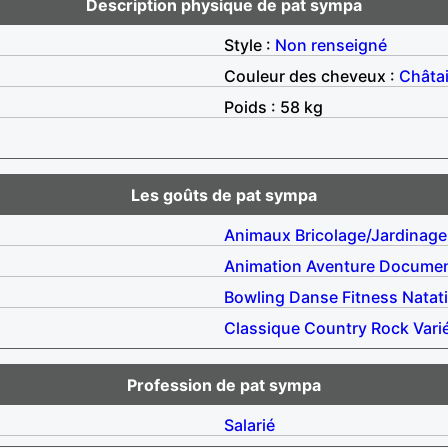
Description physique de pat sympa
Style :
Non renseigné
Couleur des cheveux :
Châta
Poids : 58 kg
Les goûts de pat sympa
Animaux
Bricolage/Jardinage
Animation
Aventure
Documen
Bowling
Danse
Fitness
Natat
Classique
Country
Rock
Vari
Profession de pat sympa
Salarié