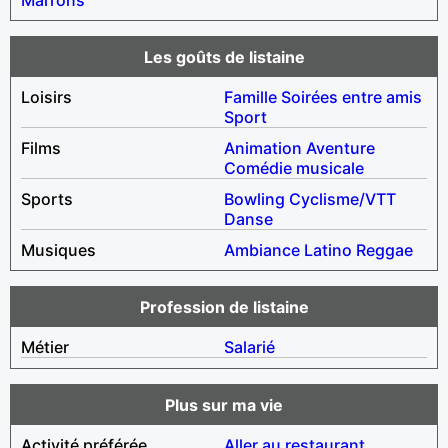
Les goûts de listaine
Loisirs
Famille
Soirées entre amis
Sport
Films
Animation
Aventure
Comédie musicale
Sports
Bowling
Cyclisme/VTT
Danse
Musiques
Ambiance
Latino
Reggae
Profession de listaine
Métier
Salarié
Plus sur ma vie
Activité préférée
Aller au restaurant