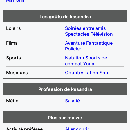
Les goûts de kssandra
Loisirs
Soirées entre amis
Spectacles
Télévision
Films
Aventure
Fantastique
Policier
Sports
Natation
Sports de
combat
Yoga
Musiques
Country
Latino
Soul
Profession de kssandra
Métier
Salarié
Plus sur ma vie
Activité préférée
Aller courir