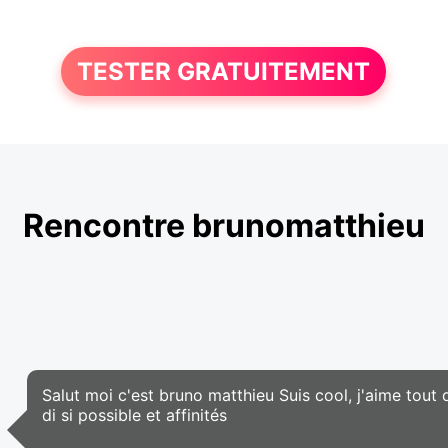
TESTER GRATUITEMENT
Rencontre brunomatthieu
Salut moi c'est bruno matthieu Suis cool, j'aime tout d
di si possible et affinités