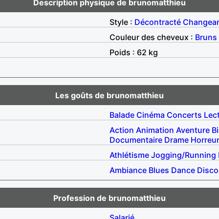
Description physique de brunomatthieu
Style :
Décontracté
Changea
Couleur des cheveux :
Bruns
Poids : 62 kg
Les goûts de brunomatthieu
Balade
Cinéma
Concerts
Lec
Action
Animation
Aventure
B
Documentaire
Drame
Horreu
Athlétisme
Jogging/Running
Ambiance
Blues
Dance
Disco
Profession de brunomatthieu
Salarié