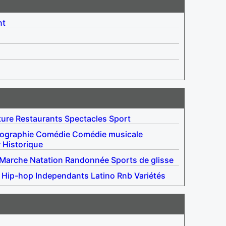
nt
ture
Restaurants
Spectacles
Sport
iographie
Comédie
Comédie musicale
r
Historique
Marche
Natation
Randonnée
Sports de glisse
Hip-hop
Independants
Latino
Rnb
Variétés