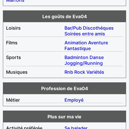
Les goûts de Eva04
Loisirs
Bar/Pub
Discothéques
Soirées entre amis
Films
Animation
Aventure
Fantastique
Sports
Badminton
Danse
Jogging/Running
Musiques
Rnb
Rock
Variétés
Profession de Eva04
Métier
Employé
Plus sur ma vie
Activité préférée
Se balader