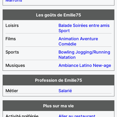
Les goûts de Emilie75
Loisirs
Balade
Soirées entre amis
Sport
Films
Animation
Aventure
Comédie
Sports
Bowling
Jogging/Running
Natation
Musiques
Ambiance
Latino
New-age
Profession de Emilie75
Métier
Salarié
Plus sur ma vie
Activité préférée
Aller au restaurant