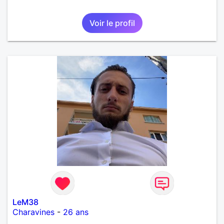
Voir le profil
LeM38
Charavines
-
26 ans