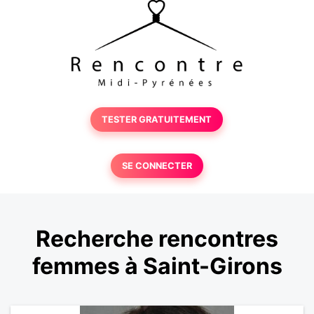
TESTER GRATUITEMENT
SE CONNECTER
Recherche rencontres
femmes à Saint-Girons