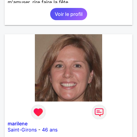
m'amuser, rire faire la fête.
Voir le profil
marilene
Saint-Girons
-
46 ans