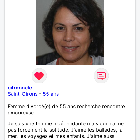
citronnele
Saint-Girons
-
55 ans
Femme divorcé(e) de 55 ans recherche rencontre
amoureuse
Je suis une femme indépendante mais qui n'aime
pas forcément la solitude. J'aime les ballades, la
mer, les voyages et mes enfants. J'aime aussi