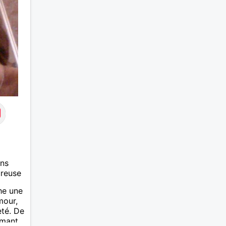
je le suis.
ans
ureuse
he une
mour,
eté. De
imant