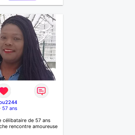
ou2244
-
57 ans
célibataire de 57 ans
che rencontre amoureuse