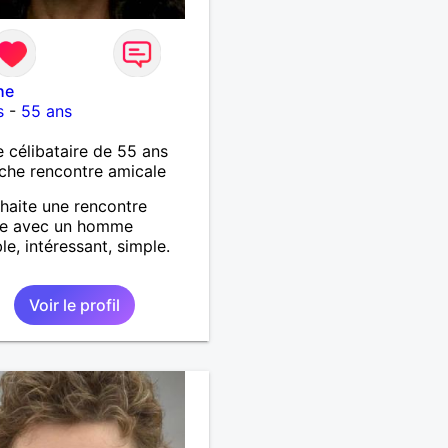
he
s
-
55 ans
célibataire de 55 ans
che rencontre amicale
haite une rencontre
le avec un homme
le, intéressant, simple.
Voir le profil