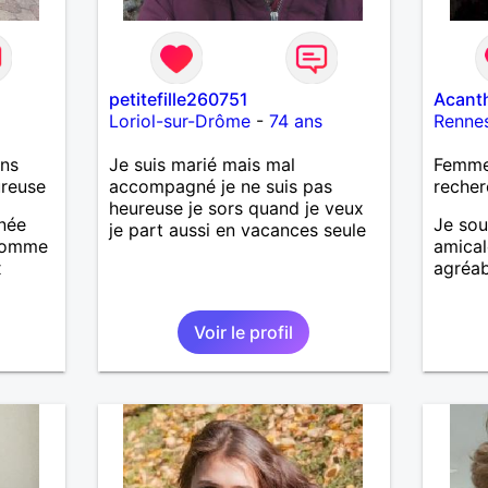
petitefille260751
Acant
Loriol-sur-Drôme
-
74 ans
Renne
ans
Je suis marié mais mal
Femme 
ureuse
accompagné je ne suis pas
recher
heureuse je sors quand je veux
nnée
Je sou
je part aussi en vacances seule
 homme
amica
x
agréab
Voir le profil