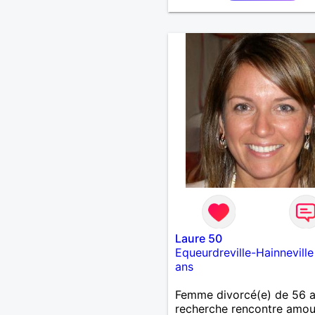
sereine dans une relation 
long terme.
Laure 50
Equeurdreville-Hainneville
ans
Femme divorcé(e) de 56 
recherche rencontre amo