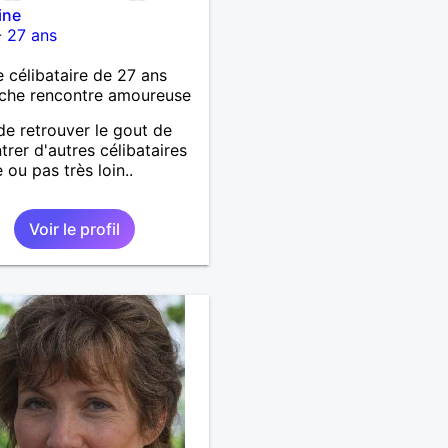
ine
-
27 ans
célibataire de 27 ans
che rencontre amoureuse
de retrouver le gout de
trer d'autres célibataires
 ou pas très loin..
Voir le profil