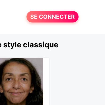
SE CONNECTER
 style classique