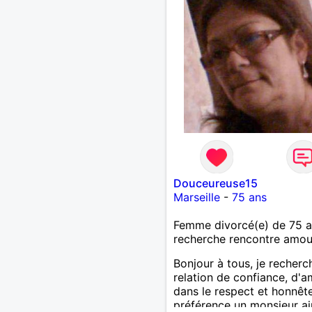
Douceureuse15
Marseille
-
75 ans
Femme divorcé(e) de 75 
recherche rencontre amo
Bonjour à tous, je recherc
relation de confiance, d'a
dans le respect et honnêt
préférence un monsieur a