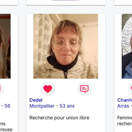
sur du
peu de votre vie vous pouvez
me contacter, nous ferons
connaissance.
Dedel
Chant
-
56
Montpellier
-
53 ans
Arras
Recherche pour union libre
Femme 
ans
recher
ureuse