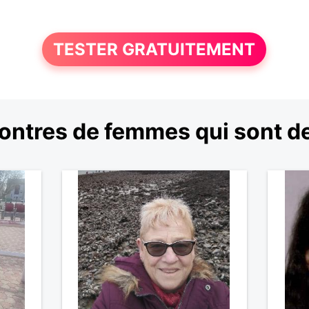
TESTER GRATUITEMENT
ntres de femmes qui sont de