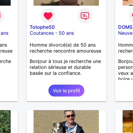
Totophe50
DOMS 
 ans
Coutances
-
50 ans
Neuve
ans
Homme divorcé(e) de 50 ans
Homme
ureuse
recherche rencontre amoureuse
recher
herche
Bonjour à tous je recherche une
Bonjou
relation sérieuse et durable
person
basée sur la confiance.
veux a
boire 
maison
Voir le profil
etc...l
ensemb
faire 
, aller
par de