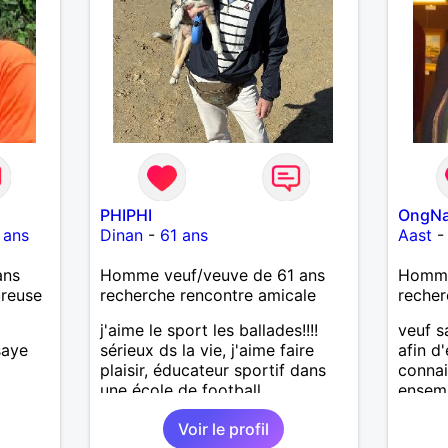
PHIPHI
OngN
 ans
Dinan
-
61 ans
Aast
ans
Homme veuf/veuve de 61 ans
Homme
ureuse
recherche rencontre amicale
recher
j'aime le sport les ballades!!!!
veuf s
saye
sérieux ds la vie, j'aime faire
afin d
plaisir, éducateur sportif dans
connai
une école de football .
ensemb
Voir le profil