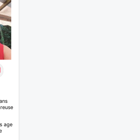
ans
ureuse
is age
e