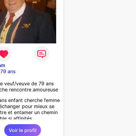
am
-
79 ans
 veuf/veuve de 79 ans
che rencontre amoureuse
ans enfant cherche femme
'échanger pour mieux se
tre et entamer un chemin
le si affinités.
Voir le profil