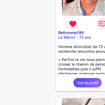
Belhomme186
Le Mériot
-
72 ans
Homme divorcé(e) de 72 
recherche rencontre amo
« Parfois la vie nous perm
croiser le chemin de pers
formidables puis il suffit
d’échanger quelques mots
comprendre qu’elles devi
Voir le profil
importantes et pour le res
notre vie. »