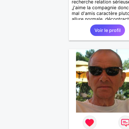
recherche relation sérieus
,j'aime la compagnie donc
mal d'amis caractère plut
allure normale ,décontract
voudrais rencontrer une
Voir le profil
personne aimant la nature
,bricolage ,quelqu'un de s
et naturel à vos claviers
mesdames