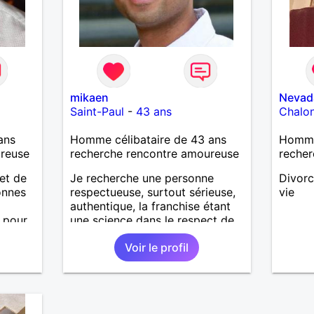
mikaen
Nevad
Saint-Paul
-
43 ans
Chalo
ans
Homme célibataire de 43 ans
Homme
ureuse
recherche rencontre amoureuse
recher
et de
Je recherche une personne
Divorc
onnes
respectueuse, surtout sérieuse,
vie
authentique, la franchise étant
 pour
une science dans le respect de
ennent
soi et envers les autres.
Voir le profil
te de