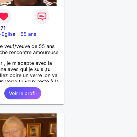
71
-Eglise
-
55 ans
 veuf/veuve de 55 ans
che rencontre amoureuse
r , je m'adapte avec la
ne avec qui je suis ,tu
llez boire un verre ,on va
un verre tu veux resté à la
 ,on reste
Voir le profil
'important c'est d'etre
le .j'aime me balader ,
du sport , regarder des film
 au théatre etc et j'aime
ssus tous rire