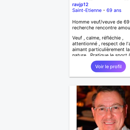
ravjp12
Saint-Etienne
-
69 ans
Homme veuf/veuve de 69
recherche rencontre amo
Veuf , calme, réfléchie ,
attentionné , respect de l'
aimant particulièrement la
nature . Pratique le sport 
dans une salle) et la rand
Voir le profil
Recherche personne (50 
environ autour de saint ét
pour finir le reste de ma vi
sereinement , en parfaite
harmonie et confiance.