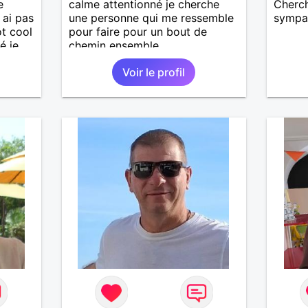
e
calme attentionné je cherche
Cherch
 ai pas
une personne qui me ressemble
sympa
ot cool
pour faire pour un bout de
é je
chemin ensemble
Voir le profil
imple