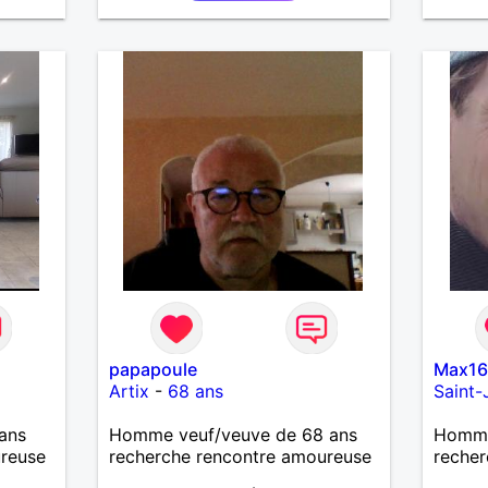
papapoule
Max1
Artix
-
68 ans
Saint-
ans
Homme veuf/veuve de 68 ans
Homme 
ureuse
recherche rencontre amoureuse
recher