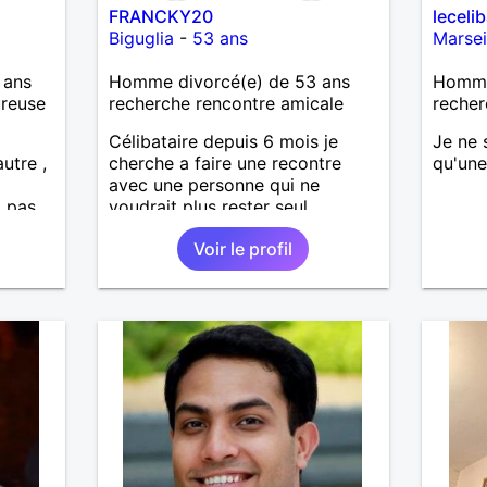
FRANCKY20
leceli
Biguglia
-
53 ans
Marsei
 ans
Homme divorcé(e) de 53 ans
Homme 
ureuse
recherche rencontre amicale
recher
Célibataire depuis 6 mois je
Je ne 
autre ,
cherche a faire une recontre
qu'une
avec une personne qui ne
( pas
voudrait plus rester seul ,
onnée.
comme moi .
Voir le profil
km
ienne)
e ,