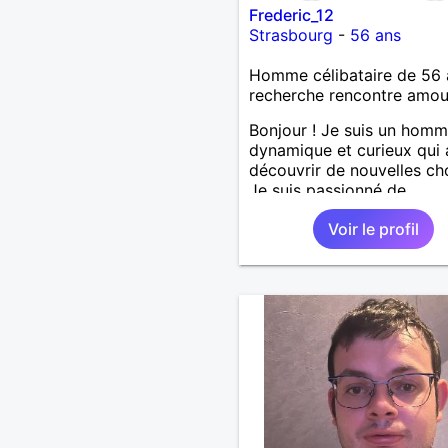
Frederic_12
Strasbourg
-
56 ans
Homme célibataire de 56 
recherche rencontre amo
Bonjour ! Je suis un hom
dynamique et curieux qui
découvrir de nouvelles ch
Je suis passionné de
sport,musique douce,ball
Voir le profil
autres J'adore passer du
avec mes proches et part
des moments inoubliables