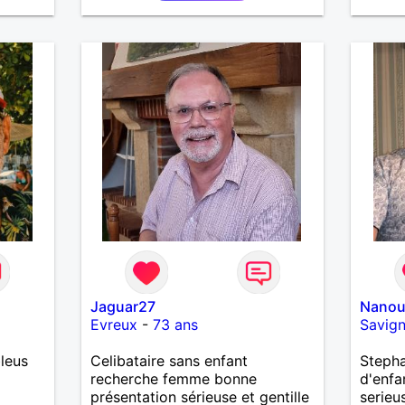
Jaguar27
Nano
Evreux
-
73 ans
Savign
leus
Celibataire sans enfant
Stepha
recherche femme bonne
d'enfa
présentation sérieuse et gentille
serieu