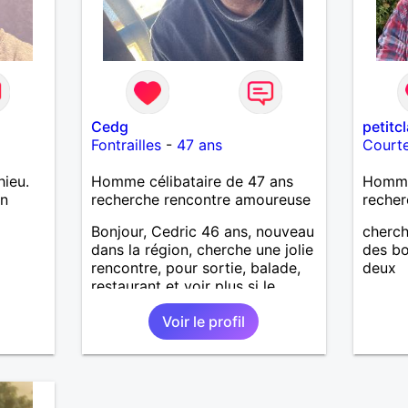
Cedg
petitc
Fontrailles
-
47 ans
Court
hieu.
Homme célibataire de 47 ans
Homme
on
recherche rencontre amoureuse
recher
Bonjour, Cedric 46 ans, nouveau
cherch
dans la région, cherche une jolie
des bo
rencontre, pour sortie, balade,
deux
restaurant et voir plus si le
courant passe. Je suis sociable,
Voir le profil
souriant, patient, j’aime rire et
plaisanter..