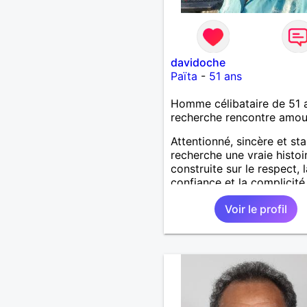
davidoche
Païta
-
51 ans
Homme célibataire de 51 
recherche rencontre amo
Attentionné, sincère et sta
recherche une vraie histoi
construite sur le respect, l
confiance et la complicité
J’aime les choses simples 
Voir le profil
vie : la nature, la mer, les
moments authentiques et 
personnes au grand cœur 
Très câlin et affectueux, j
les petits moments de te
et les calinous réguliers 
solitude finit parfois par p
alors si tu es en Nouvelle-