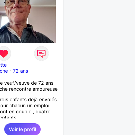
tte
che
-
72 ans
 veuf/veuve de 72 ans
che rencontre amoureuse
trois enfants dejà envolés
our chacun un emploi,
ont en couple , quatre
 enfants.
Voir le profil