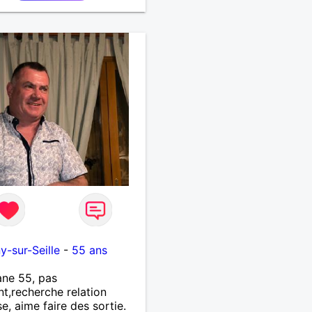
u
y-sur-Seille
-
55 ans
ne 55, pas
nt,recherche relation
se, aime faire des sortie.