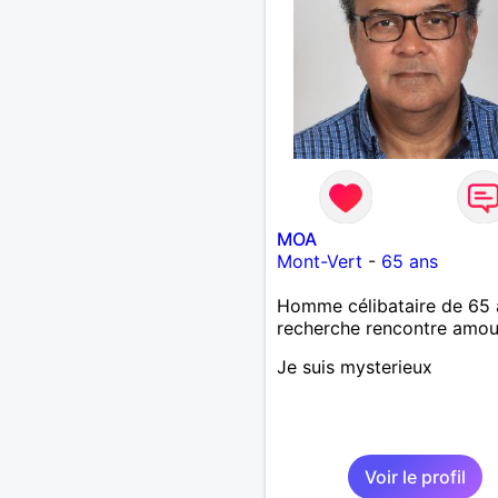
Calédonie et que tu crois
à un amour vrai, prenons l
temps de discuter… et lai
l’avenir nous guider 🌹
MOA
Mont-Vert
-
65 ans
Homme célibataire de 65 
recherche rencontre amo
Je suis mysterieux
Voir le profil