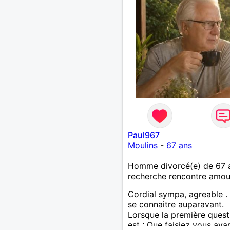
Paul967
Moulins
-
67 ans
Homme divorcé(e) de 67 
recherche rencontre amo
Cordial sympa, agreable .
se connaitre auparavant.
Lorsque la première quest
est : Que faisiez vous avan