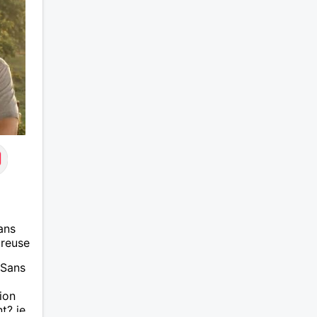
ans
ureuse
 Sans
ion
t? je