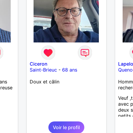
 encore
e
ssons
Ciceron
Lapelo
Saint-Brieuc
-
68 ans
Queno
ans
Doux et câlin
Homme
ureuse
recher
Veuf ,
avec p
deux s
petits
Voir le profil