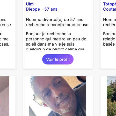
Ulm
Totop
Dieppe
-
57 ans
Couta
ans
Homme divorcé(e) de 57 ans
Homme
ureuse
recherche rencontre amoureuse
recher
me
Bonjour je recherche la
Bonjou
 aime
personne qui mettra un peu de
relati
oses.
soleil dans ma vie je suis
basée 
quelqu'un de plutôt calme qui
ade et
aime les choses simples sans
Voir le profil
 temps
prise de tête, simplement
ager
partager de belles choses avec
.
une personne qui me ressemble
.