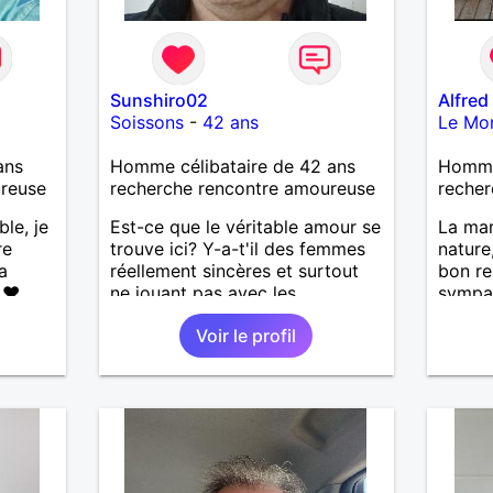
Sunshiro02
Alfred
Soissons
-
42 ans
Le Mon
ans
Homme célibataire de 42 ans
Homme
ureuse
recherche rencontre amoureuse
recher
ble, je
Est-ce que le véritable amour se
La mar
re
trouve ici? Y-a-t'il des femmes
nature
a
réellement sincères et surtout
bon re
 ❤️
ne jouant pas avec les
sympat
de la
sentiments des hommes? Etant
nouvel
Voir le profil
un homme protecteur et
les
bienveillant, je veux continuer
🌊🌿
d'y croire et pouvoir enfin
’adore
former la petite famille que je
ndresse
désir temps. Faux profil,
❤️ La
profiteuse et autres joyeuseté
eser,
passer votre chemin, vous ne
m'intéressez pas du tout!