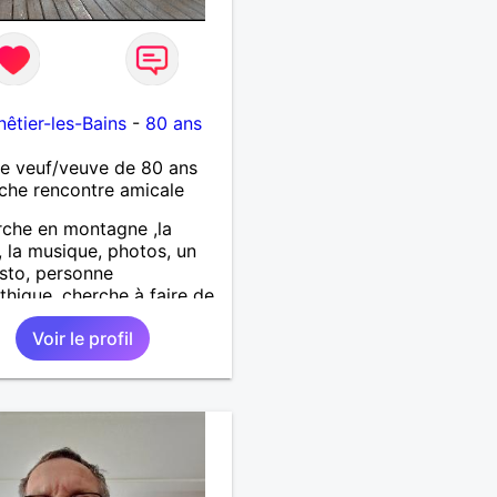
êtier-les-Bains
-
80 ans
 veuf/veuve de 80 ans
che rencontre amicale
che en montagne ,la
, la musique, photos, un
sto, personne
hique, cherche à faire de
les connaissances .
Voir le profil